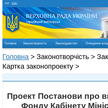
УКР
ENG
Головна
Законотворчість
Законодавство
Очищення вла
Головна
> Законотворчість > За
Картка законопроекту >
Проект Постанови про в
Фонду Кабінету Мініс