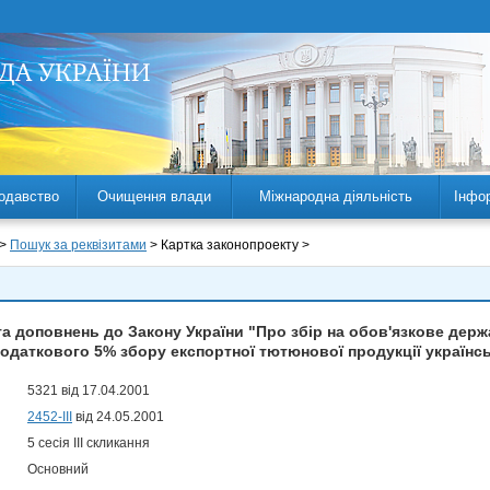
одавство
Очищення влади
Міжнародна діяльність
Інфо
 >
Пошук за реквізитами
> Картка законопроекту >
та доповнень до Закону України "Про збір на обов'язкове дер
додаткового 5% збору експортної тютюнової продукції українс
5321 від 17.04.2001
2452-III
від 24.05.2001
5 сесія III скликання
Основний