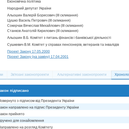
Економічна політика
Народний депутат України
Альошин Валерій Борисович (III скликання)
Цушко Василь Петрович (III скликання)
Сокерчак Вячеслав Михайлович (III скликання)
Станков Анатолій Кирилович (III скликання)
Альошин В.Б. Комітет з питань фінансів і банківської діяльності
Сушкевич В.М. Комітет у справах пенсіонерів, ветеранів та інвалідів
Проект Закону 17.05.2000
Проект Закону (на заміну) 17.04.2001
ми
Зв'язані законопроекти
Альтернативні законопроекти
Хронолог
акон підписано
Повернуто з підписом від Президента України
Закон направлено на підпис Президенту України
Закон прийнято
Вручено для ознайомлення
Направлено на розгляд Комітету