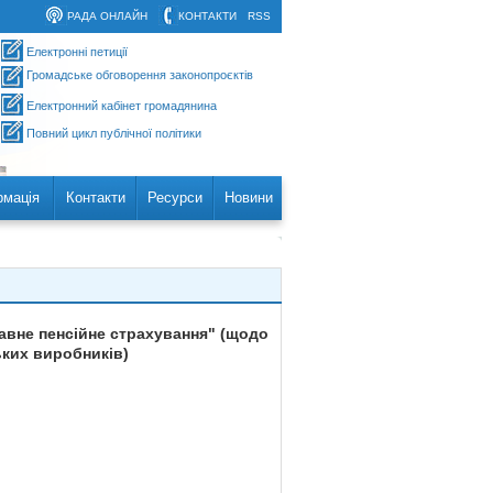
РАДА ОНЛАЙН
КОНТАКТИ
RSS
Електронні петиції
Громадське обговорення законопроєктів
Електронний кабінет громадянина
Повний цикл публічної політики
рмація
Контакти
Ресурси
Новини
жавне пенсійне страхування" (щодо
ьких виробників)