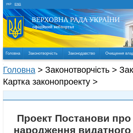
УКР
ENG
Головна
Законотворчість
Законодавство
Очищення вла
Головна
> Законотворчість > За
Картка законопроекту >
Проект Постанови про 
народження видатного