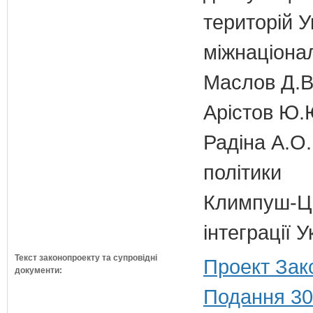
територій У
міжнаціона
Маслов Д.В.
Арістов Ю.
Радіна А.О.
політики
Климпуш-Ци
інтеграції 
Текст законопроекту та супровідні
Проект Зак
документи:
Подання 30