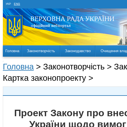
УКР
ENG
Головна
Законотворчість
Законодавство
Очищення вла
Головна
> Законотворчість > За
Картка законопроекту >
Проект Закону про внес
України щодо вимог