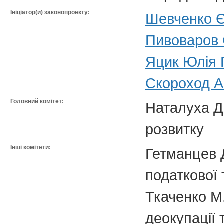
Ініціатор(и) законопроекту:
Шевченко Є
Пивоваров 
Яцик Юлія Г
Скороход А
Головний комітет:
Наталуха Д.
розвитку
Інші комітети:
Гетманцев Д
податкової 
Ткаченко М.
деокупації 