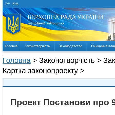
УКР
ENG
Головна
Законотворчість
Законодавство
Очищення вла
Головна
> Законотворчість > За
Картка законопроекту >
Проект Постанови про 9