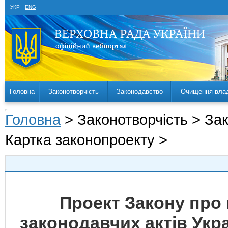
УКР
ENG
Головна
Законотворчість
Законодавство
Очищення вла
Головна
> Законотворчість > За
Картка законопроекту >
Проект Закону про 
законодавчих актів Укр