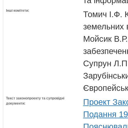
та інформац
Інші комітети:
Томич І.Ф. 
земельних 
Мойсик В.Р.
забезпечен
Супрун Л.П
Зарубінськи
Європейсько
Текст законопроекту та супровідні
Проект Зак
документи:
Подання 19
Пояснюваль