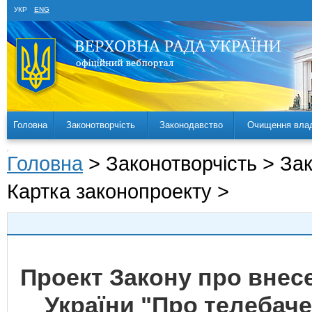
УКР
ENG
Головна
Законотворчість
Законодавство
Очищення вла
Головна
> Законотворчість > За
Картка законопроекту >
Проект Закону про внесе
України "Про телебач