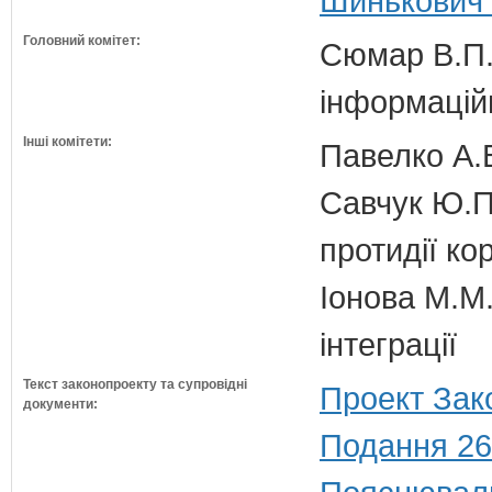
Шинькович 
Головний комітет:
Сюмар В.П.
інформаційн
Інші комітети:
Павелко А.
Савчук Ю.П.
протидії кор
Іонова М.М.
інтеграції
Текст законопроекту та супровідні
Проект Зак
документи:
Подання 26