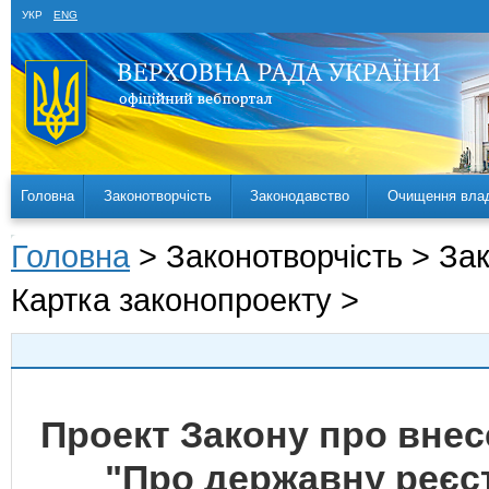
УКР
ENG
Головна
Законотворчість
Законодавство
Очищення вла
Головна
> Законотворчість > За
Картка законопроекту >
Проект Закону про внес
"Про державну реєс