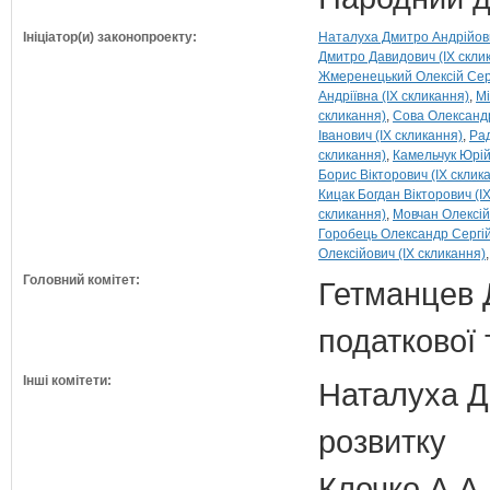
Ініціатор(и) законопроекту:
Наталуха Дмитро Андрійови
Дмитро Давидович (IX скли
Жмеренецький Олексій Серг
Андріївна (IX скликання)
Мі
скликання)
Сова Олександр
Іванович (IX скликання)
Рад
скликання)
Камельчук Юрій
Борис Вікторович (IX склик
Кицак Богдан Вікторович (I
скликання)
Мовчан Олексій
Горобець Олександр Сергій
Олексійович (IX скликання)
Головний комітет:
Гетманцев Д
податкової 
Інші комітети:
Наталуха Д.
розвитку
Клочко А.А.