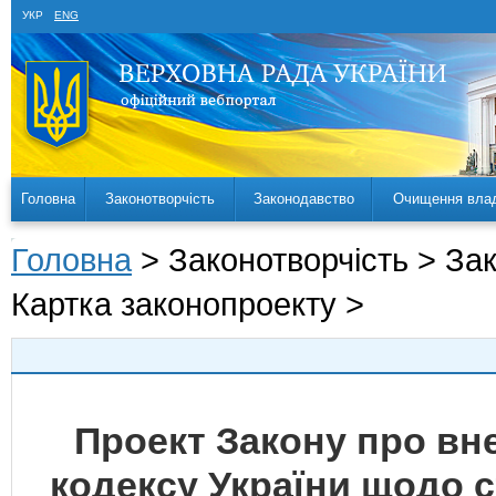
УКР
ENG
Головна
Законотворчість
Законодавство
Очищення вла
Головна
> Законотворчість > За
Картка законопроекту >
Проект Закону про вн
кодексу України щодо 