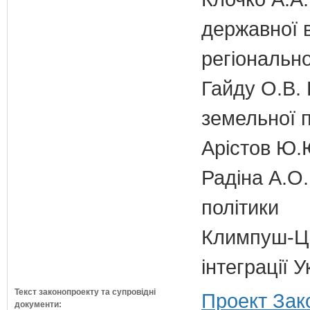
державної 
регіонально
Гайду О.В. 
земельної п
Арістов Ю.
Радіна А.О.
політики
Климпуш-Ци
інтеграції 
Текст законопроекту та супровідні
Проект Зак
документи: