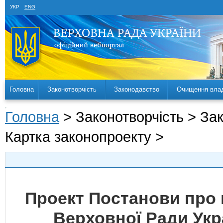
УКР
ENG
Головна
Законотворчість
Законодавство
Очищення вла
Головна
> Законотворчість > За
Картка законопроекту >
Проект Постанови про 
Верховної Ради Укр