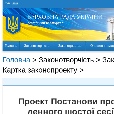
УКР
ENG
Головна
Законотворчість
Законодавство
Очищення вла
Головна
> Законотворчість > За
Картка законопроекту >
Проект Постанови про
денного шостої сесі