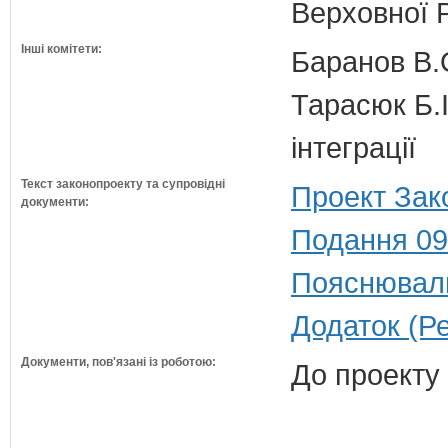
Верховної 
Інші комітети:
Баранов В.
Тарасюк Б.І
інтеграції
Текст законопроекту та супровідні
Проект Зак
документи:
Подання 09
Пояснюваль
Додаток (Р
Документи, пов'язані із роботою:
До проекту 