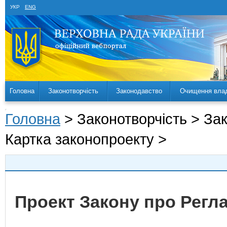
УКР
ENG
Головна
Законотворчість
Законодавство
Очищення вла
Головна
> Законотворчість > За
Картка законопроекту >
Проект Закону про Регл