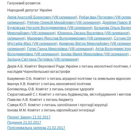
Галузевий розвиток
Народний депутат України
Дирів Анатолій Борисович (VIII скликання)
Рибак Іван Петрович (VIII скли
скликання)
Рябчин Олексій Михайлович (VIII скликання)
Дзюблик Павло В
Бучковська Наталія Володимирівна (VIII скликання)
Бєлькова Ольга Валент
Миколайович (VIII скликання)
Юринець Оксана Василівна (VIII скликання)
скликання)
Маркевич Ярослав Володимирович (VIII скликання)
Сотник Оле
Мустафа-Масі (VIII скликання)
Кривенко Віктор Миколайович (VIII скликан
скликання)
Гопко Ганна Миколаївна (VIII скликання)
Ар'єв Володимир Ігоро
Володимирівна (VIII скликання)
Іонова Марія Миколаївна (VIII скликання)
Заліщук Світлана Петрівна (VIII скликання)
Дирів А.Б. Комітет Верховної Ради України з питань екологічної політики,
наслідків Чорнобильської катастрофи
Бакуменко О.Б. Комітет з питань аграрної політики та земельних відносин
Іванчук А.В. Комітет з питань економічної політики
Богомолець О.В. Комітет з питань охорони здоров'я
Скуратовський С.І. Комітет з питань будівництва, містобудування і житл
Павелко А.В. Комітет з питань бюджету
Савчук Ю.П. Комітет з питань запобігання і протидії корупції
Іонова М.М. Комітет з питань європейської інтеграції
Проект Закону 21.02.2017
Подання 21.02.2017
Пояснювальна записка 21.02.2017