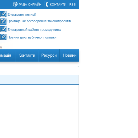
РАДА ОНЛАЙН
КОНТАКТИ
RSS
Електронні петиції
Громадське обговорення законопроєктів
Електронний кабінет громадянина
Повний цикл публічної політики
рмація
Контакти
Ресурси
Новини