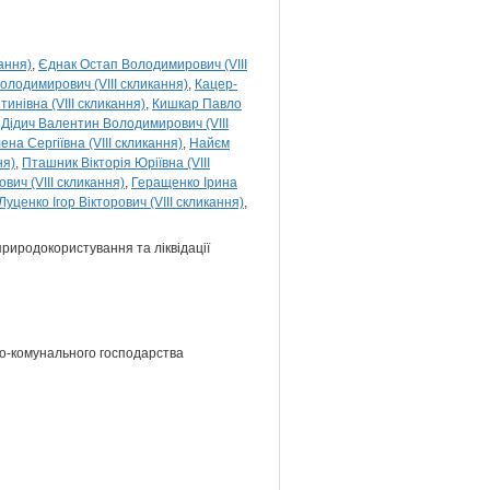
кання)
Єднак Остап Володимирович (VIII
олодимирович (VIII скликання)
Кацер-
инівна (VIII скликання)
Кишкар Павло
Дідич Валентин Володимирович (VIII
на Сергіївна (VIII скликання)
Найєм
ня)
Пташник Вікторія Юріївна (VIII
вич (VIII скликання)
Геращенко Ірина
Луценко Ігор Вікторович (VIII скликання)
 природокористування та ліквідації
ово-комунального господарства