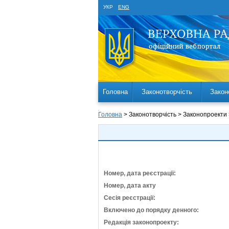
УКР
ENG
Головна
Законотворчість
Закон
Головна
> Законотворчість > Законопроекти
Номер, дата реєстрації:
Номер, дата акту
Сесія реєстрації:
Включено до порядку денного:
Редакція законопроекту: