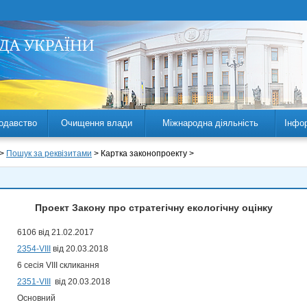
одавство
Очищення влади
Міжнародна діяльність
Інфо
 >
Пошук за реквізитами
> Картка законопроекту >
Проект Закону про стратегічну екологічну оцінку
6106 від 21.02.2017
2354-VIII
від 20.03.2018
6 сесія VIII скликання
2351-VIII
від 20.03.2018
Основний