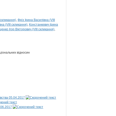
 скликання)
Фріз Ірина Василівна (VIII
на (VIII скликання)
Констанкевич Ірина
ценко Ігор Вікторович (VIII скликання)
ціональних відносин
вства 05.04.2017
.06.2017