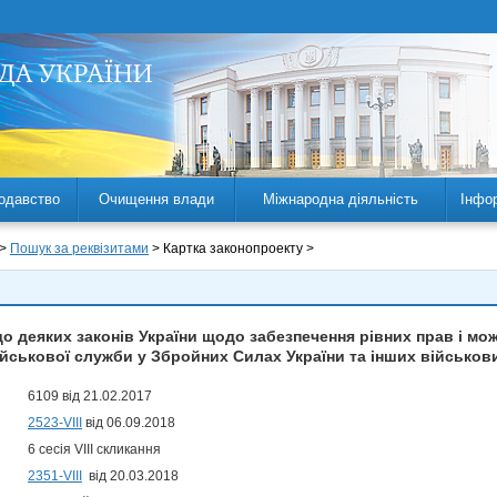
одавство
Очищення влади
Міжнародна діяльність
Інфо
 >
Пошук за реквізитами
> Картка законопроекту >
о деяких законів України щодо забезпечення рівних прав і мож
йськової служби у Збройних Силах України та інших військо
6109 від 21.02.2017
2523-VIII
від 06.09.2018
6 сесія VIII скликання
2351-VIII
від 20.03.2018