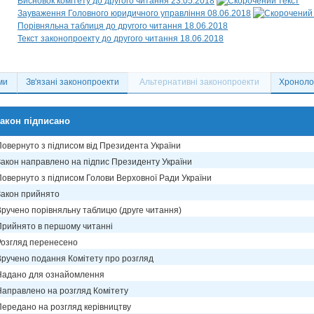
Висновок комітету до другого читання 23.05.2018
Зауваження Головного юридичного управління 08.06.2018
Порівняльна таблиця до другого читання 18.06.2018
Текст законопроекту до другого читання 18.06.2018
ми
Зв'язані законопроекти
Альтернативні законопроекти
Хронолог
акон підписано
Повернуто з підписом від Президента України
Закон направлено на підпис Президенту України
Повернуто з підписом Голови Верховної Ради України
Закон прийнято
Вручено порівняльну таблицю (друге читання)
Прийнято в першому читанні
Розгляд перенесено
Вручено подання Комітету про розгляд
Надано для ознайомлення
Направлено на розгляд Комітету
Передано на розгляд керівництву