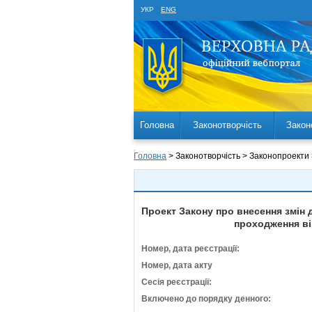
УКР
ENG
Головна
Законотворчість
Закон
Головна
> Законотворчість > Законопроекти
Проект Закону про внесення змін д
проходження ві
Номер, дата реєстрації:
Номер, дата акту
Сесія реєстрації:
Включено до порядку денного: