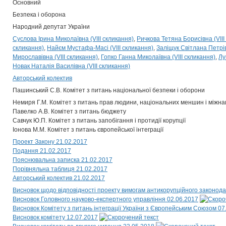
Основний
Безпека і оборона
Народний депутат України
Суслова Ірина Миколаївна (VIII скликання)
Ричкова Тетяна Борисівна (VIII
скликання)
Найєм Мустафа-Масі (VIII скликання)
Заліщук Світлана Петрів
Мирославівна (VIII скликання)
Гопко Ганна Миколаївна (VIII скликання)
Лу
Новак Наталія Василівна (VIII скликання)
Авторський колектив
Пашинський С.В. Комітет з питань національної безпеки і оборони
Немиря Г.М. Комітет з питань прав людини, національних меншин і міжна
Павелко А.В. Комітет з питань бюджету
Савчук Ю.П. Комітет з питань запобігання і протидії корупції
Іонова М.М. Комітет з питань європейської інтеграції
Проект Закону 21.02.2017
Подання 21.02.2017
Пояснювальна записка 21.02.2017
Порівняльна таблиця 21.02.2017
Авторський колектив 21.02.2017
Висновок щодо відповідності проекту вимогам антикорупційного законода
Висновок Головного науково-експертного управління 02.06.2017
Висновок Комітету з питань інтеграції України з Європейським Союзом 07
Висновок комітету 12.07.2017