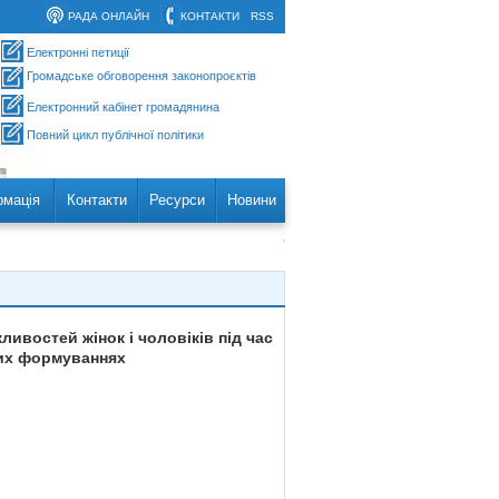
РАДА ОНЛАЙН
КОНТАКТИ
RSS
Електронні петиції
Громадське обговорення законопроєктів
Електронний кабінет громадянина
Повний цикл публічної політики
рмація
Контакти
Ресурси
Новини
ливостей жінок і чоловіків під час
вих формуваннях