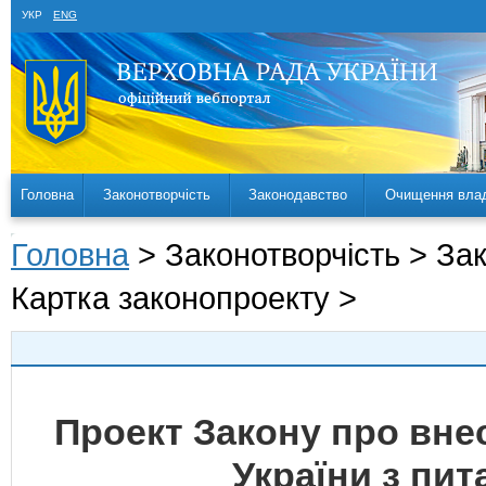
УКР
ENG
Головна
Законотворчість
Законодавство
Очищення вла
Головна
> Законотворчість > За
Картка законопроекту >
Проект Закону про внес
України з пи