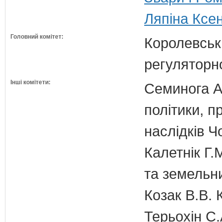
Ляпіна Ксен
Головний комітет:
Королевська
регуляторно
Інші комітети:
Семинога А.
політики, п
наслідків 
Калетнік Г.
та земельн
Козак В.В. 
Терьохін С.