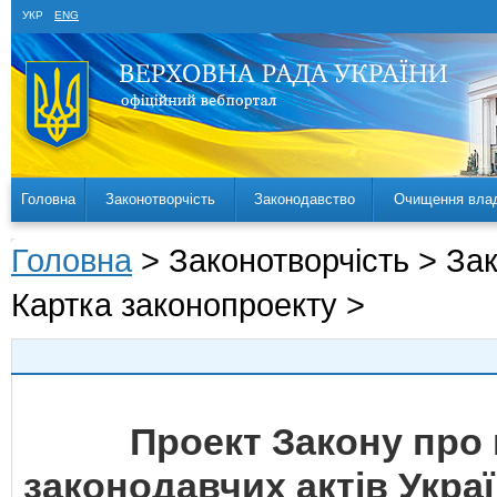
УКР
ENG
Головна
Законотворчість
Законодавство
Очищення вла
Головна
> Законотворчість > За
Картка законопроекту >
Проект Закону про 
законодавчих актів Укра