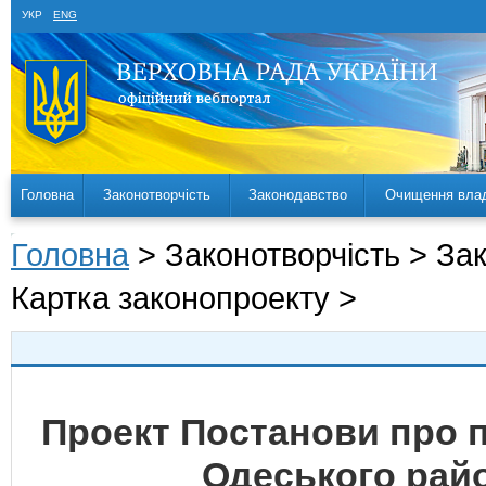
УКР
ENG
Головна
Законотворчість
Законодавство
Очищення вла
Головна
> Законотворчість > За
Картка законопроекту >
Проект Постанови про 
Одеського райо