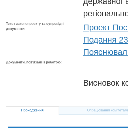
державної 
регіонально
Текст законопроекту та супровідні
Проект Пос
документи:
Подання 23
Пояснюваль
Документи, пов'язані із роботою:
Висновок к
Проходження
Опрацювання комітетам