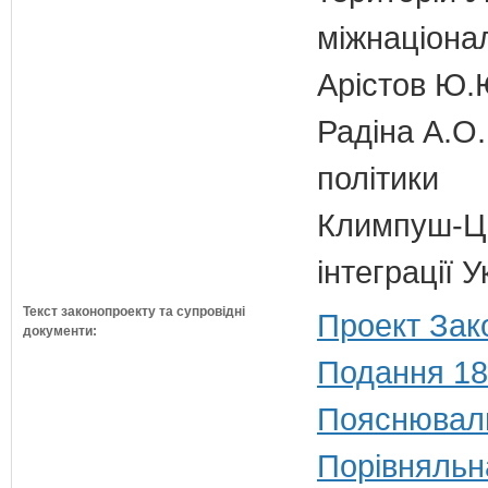
міжнаціона
Арістов Ю.
Радіна А.О.
політики
Климпуш-Ци
інтеграції 
Текст законопроекту та супровідні
Проект Зак
документи:
Подання 18
Пояснюваль
Порівняльн