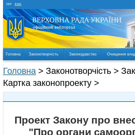
УКР
ENG
Головна
Законотворчість
Законодавство
Очищення вла
Головна
> Законотворчість > За
Картка законопроекту >
Проект Закону про внес
"Про органи самоорг