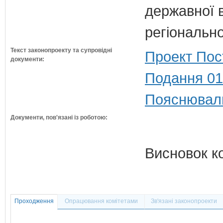
державної 
регіонально
Текст законопроекту та супровідні
Проект Пос
документи:
Подання 01
Пояснюваль
Документи, пов'язані із роботою:
Висновок к
Проходження
Опрацювання комітетами
Зв'язані законопроекти