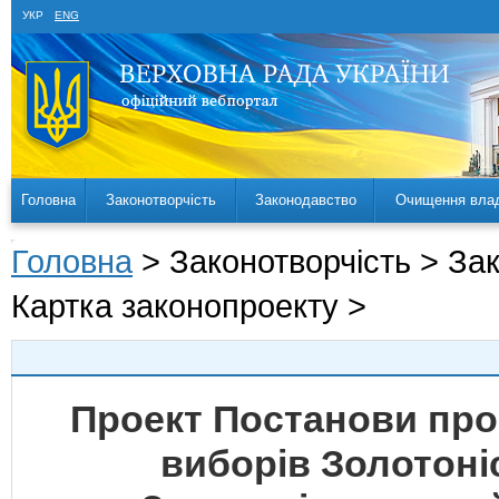
УКР
ENG
Головна
Законотворчість
Законодавство
Очищення вла
Головна
> Законотворчість > За
Картка законопроекту >
Проект Постанови про
виборів Золотоні