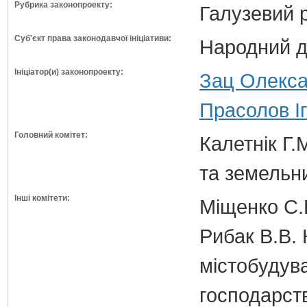
Рубрика законопроекту:
Галузевий 
Суб'єкт права законодавчої ініціативи:
Народний д
Ініціатор(и) законопроекту:
Зац Олекса
Прасолов І
Головний комітет:
Калетнік Г.
та земельн
Інші комітети:
Міщенко С.Г
Рибак В.В. 
містобудув
господарств