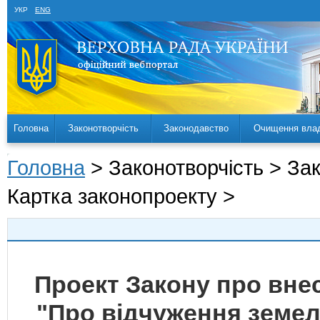
УКР
ENG
Головна
Законотворчість
Законодавство
Очищення вла
Головна
> Законотворчість > За
Картка законопроекту >
Проект Закону про внес
"Про відчуження земель