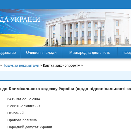
одавство
Очищення влади
Міжнародна діяльність
Інфо
 >
Пошук за реквізитами
> Картка законопроекту >
н до Кримінального кодексу України (щодо відповідальності з
6419 від 22.12.2004
6 сесія IV скликання
Основний
Правова політика
Народний депутат України