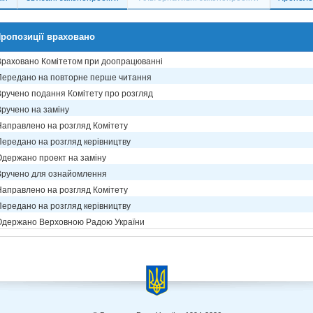
ропозиції враховано
Враховано Комітетом при доопрацюванні
Передано на повторне перше читання
Вручено подання Комітету про розгляд
Вручено на заміну
Направлено на розгляд Комітету
Передано на розгляд керівництву
Одержано проект на заміну
Вручено для ознайомлення
Направлено на розгляд Комітету
Передано на розгляд керівництву
Одержано Верховною Радою України