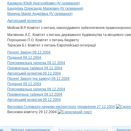
Кармазін Юрій Анатолійович (IV скликання)
Бандурка Олександр Маркович (IV скликання)
Маркуш Марія Андріївна (IV скликання)
Авторський колектив
Мойсик В.Р. Комітет з питань законодавчого забезпечення правоохоронно
Матвієнко А.С. Комітет з питань державного будівництва та місцевого с
Порошенко П.О. Комітет з питань бюджету
Тарасюк Б.І. Комітет з питань Європейської інтеграції
Проект Закону 09.12.2004
Подання 09.12.2004
Пояснювальна записка 09.12.2004
Порівняльна таблиця 09.12.2004
Авторський колектив 09.12.2004
Проект Закону (на заміну) 09.12.2004
Подання 09.12.2004
Пояснювальна записка 09.12.2004
Порівняльна таблиця 09.12.2004
Авторський колектив 09.12.2004
Висновок Головного науково-експертного управління 27.12.2004
Висновок комітету 29.12.2004
ми
Зв'язані законопроекти
Альтернативні законопроекти
Хронолог