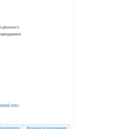
ї діяльності
амоврядування
ія розгляду
Результати голосування