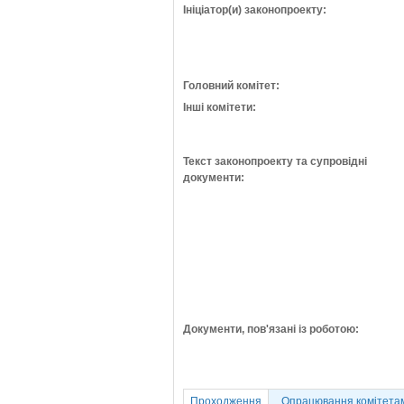
Ініціатор(и) законопроекту:
Головний комітет:
Інші комітети:
Текст законопроекту та супровідні
документи:
Документи, пов'язані із роботою:
Проходження
Опрацювання комітета