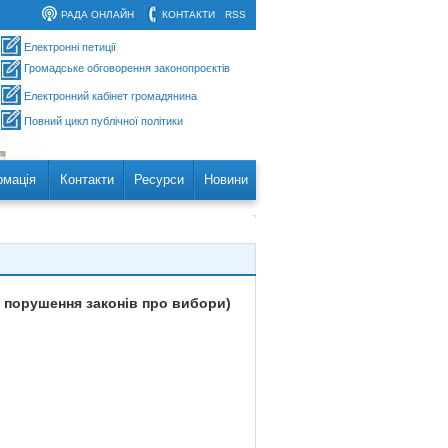
РАДА ОНЛАЙН
КОНТАКТИ
RSS
Електронні петиції
Громадське обговорення законопроєктів
Електронний кабінет громадянина
Повний цикл публічної політики
рмація
Контакти
Ресурси
Новини
а порушення законів про вибори)