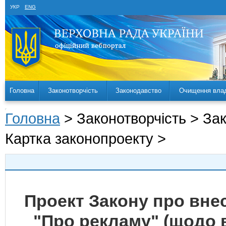
УКР
ENG
Головна
Законотворчість
Законодавство
Очищення вла
Головна
> Законотворчість > За
Картка законопроекту >
Проект Закону про внес
"Про рекламу" (щодо 