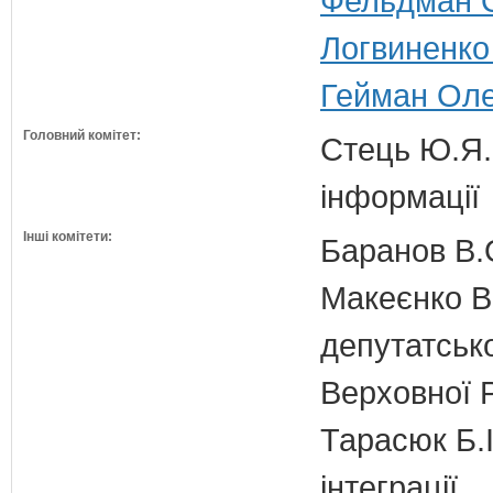
Фельдман О
Логвиненко
Гейман Олег
Головний комітет:
Стець Ю.Я. 
інформації
Інші комітети:
Баранов В.
Макеєнко В.
депутатсько
Верховної 
Тарасюк Б.І
інтеграції