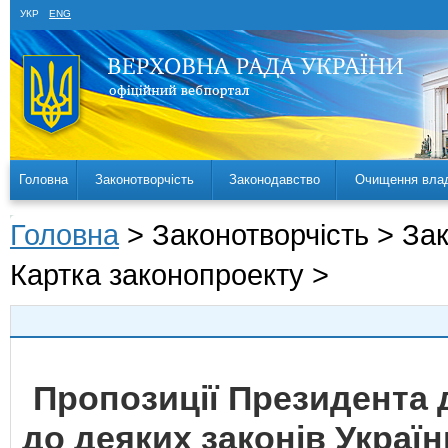
УКР
ENG
Головна
Законотворчість
Законодавство
Очищення вла
Головна
> Законотворчість > За
Картка законопроекту >
Пропозиції Президента 
до деяких законів Украї