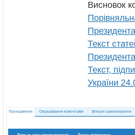
Висновок к
Порівняльн
Президента
Текст стате
Президента
Текст, під
України 24.
Проходження
Опрацювання комітетами
Зв'язані законопроекти
Дати та стан проходження:
Закон підписано