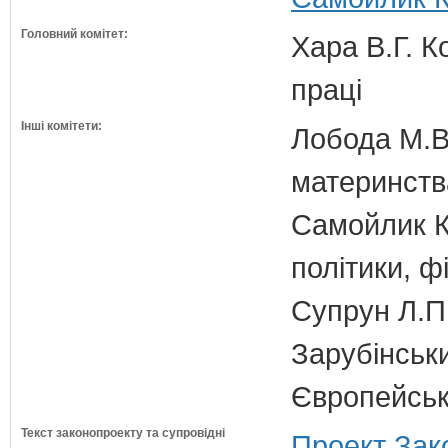
Головний комітет:
Хара В.Г. К
праці
Інші комітети:
Лобода М.В.
материнств
Самойлик К.
політики, ф
Супрун Л.П
Зарубінськи
Європейсько
Текст законопроекту та супровідні
Проект Зак