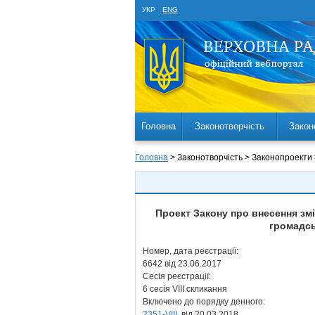
УКР
ENG
Головна
Законотворчість
Закон
Головна
> Законотворчість > Законопроекти
Проект Закону про внесення зм
громадсь
Номер, дата реєстрації:
6642 від 23.06.2017
Сесія реєстрації:
6 сесія VIII скликання
Включено до порядку денного:
2351-VIII
від 20.03.2018