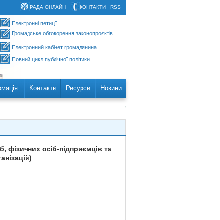
РАДА ОНЛАЙН
КОНТАКТИ
RSS
Електронні петиції
Громадське обговорення законопроєктів
Електронний кабінет громадянина
Повний цикл публічної політики
рмація
Контакти
Ресурси
Новини
, фізичних осіб-підприємців та
анізацій)