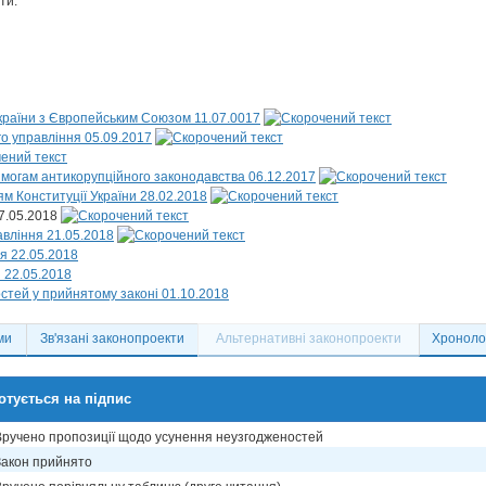
ти:
України з Європейським Союзом 11.07.0017
о управління 05.09.2017
имогам антикорупційного законодавства 06.12.2017
м Конституції України 28.02.2018
17.05.2018
вління 21.05.2018
я 22.05.2018
 22.05.2018
стей у прийнятому законі 01.10.2018
ми
Зв'язані законопроекти
Альтернативні законопроекти
Хронолог
отується на підпис
Вручено пропозиції щодо усунення неузгодженостей
Закон прийнято