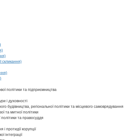
)
я)
ння)
I скликання)
ння)
)
ової політики та підприємництва
ури і духовності
ого будівництва, регіональної політики та місцевого самоврядування
ої та митної політики
ї політики та правосуддя
я і протидії корупції
ої інтеграції