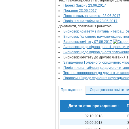
Текст законопроекту та супровідні докумен
Проект Закону 23.06.2017
Подання 23.06.2017
Пояснювальна записка 23.06.2017
Порівняльна таблиця 23.06.2017
Документи, пов'язані із роботою:
Висновок Комітету з питань інтеграції 
Висновок Головного науково-експертног
Висновок комітету 07.09.2017
Висновок щодо відповідності проекту в
Висновок щодо відповідності положення
Висновок комітету до другого читання 
Зауваження Головного юридичного упра
Порівняльна таблиця до другого читанн
Текст законопроекту до другого читання
Пропозиції щодо усунення неузгоджено
Проходження
Опрацювання комітета
Дати та стан проходження:
Г
02.10.2018
06.09.2018