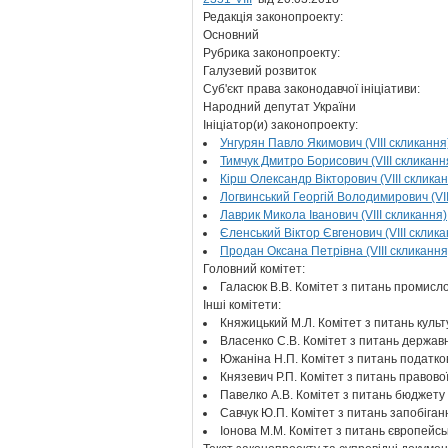
Редакція законопроекту:
Основний
Рубрика законопроекту:
Галузевий розвиток
Суб'єкт права законодавчої ініціативи:
Народний депутат України
Ініціатор(и) законопроекту:
Унгурян Павло Якимович (VIII скликання
Тимчук Дмитро Борисович (VIII скликанн
Кірш Олександр Вікторович (VIII склика
Логвинський Георгій Володимирович (VII
Лаврик Микола Іванович (VIII скликання)
Єленський Віктор Євгенович (VIII склика
Продан Оксана Петрівна (VIII скликання
Головний комітет:
Галасюк В.В. Комітет з питань промисл
Інші комітети:
Княжицький М.Л. Комітет з питань культ
Власенко С.В. Комітет з питань державн
Южаніна Н.П. Комітет з питань податков
Князевич Р.П. Комітет з питань правово
Павелко А.В. Комітет з питань бюджету
Савчук Ю.П. Комітет з питань запобіганн
Іонова М.М. Комітет з питань європейськ