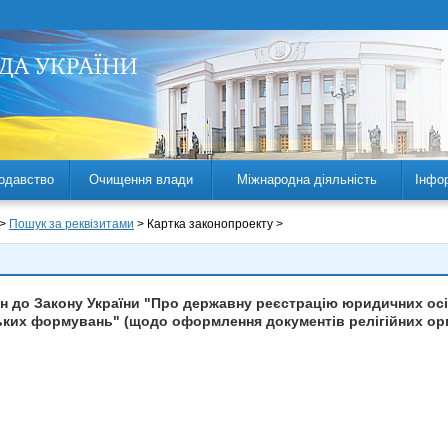
одавство
Очищення влади
Міжнародна діяльність
Інфо
 >
Пошук за реквізитами
> Картка законопроекту >
ін до Закону України "Про державну реєстрацію юридичних осіб
ких формувань" (щодо оформлення документів релігійних орг