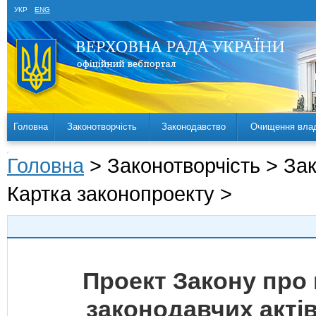
УКР
ENG
Головна
Законотворчість
Законодавство
Очищення вла
Головна
> Законотворчість > За
Картка законопроекту >
Проект Закону про 
законодавчих актів