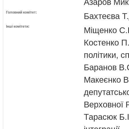
Азаров Мико
Головний комітет:
Бахтеєва Т.
Інші комітети:
Міщенко С.Г
Костенко П.
політики, с
Баранов В.
Макеєнко В.
депутатсько
Верховної 
Тарасюк Б.І