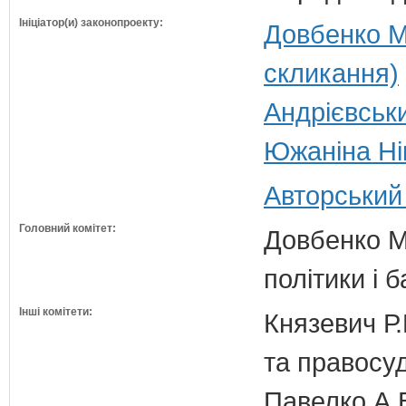
Ініціатор(и) законопроекту:
Довбенко М
скликання)
Андрієвськ
Южаніна Нін
Авторський
Головний комітет:
Довбенко М.
політики і б
Інші комітети:
Князевич Р.
та правосу
Павелко А.