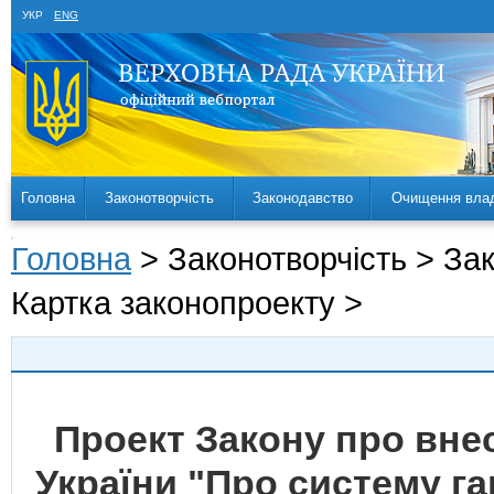
УКР
ENG
Головна
Законотворчість
Законодавство
Очищення вла
Головна
> Законотворчість > За
Картка законопроекту >
Проект Закону про внес
України "Про систему г