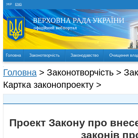
УКР
ENG
Головна
Законотворчість
Законодавство
Очищення вла
Головна
> Законотворчість > За
Картка законопроекту >
Проект Закону про внесе
законів пр