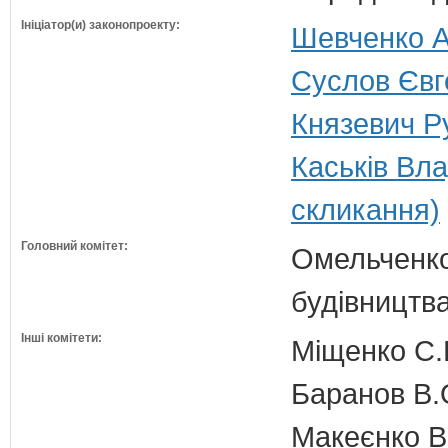
Ініціатор(и) законопроекту:
Шевченко Ан
Суслов Євге
Князевич Р
Каськів Вл
скликання)
Головний комітет:
Омельченко
будівництв
Інші комітети:
Міщенко С.Г
Баранов В.
Макеєнко В.