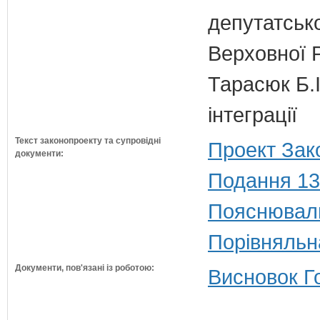
депутатсько
Верховної 
Тарасюк Б.І
інтеграції
Текст законопроекту та супровідні
Проект Зак
документи:
Подання 13
Пояснюваль
Порівняльн
Документи, пов'язані із роботою:
Висновок Г