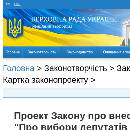
УКР
ENG
Головна
Законотворчість
Законодавство
Очищення вла
Головна
> Законотворчість > За
Картка законопроекту >
Проект Закону про внес
"Про вибори депутатів