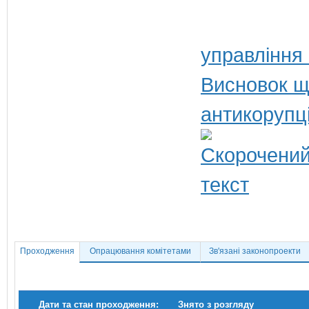
управління
Висновок щ
антикорупц
Проходження
Опрацювання комітетами
Зв'язані законопроекти
Дати та стан проходження:
Знято з розгляду