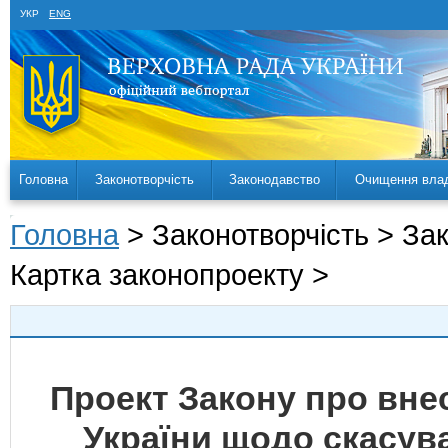
УКР
ENG
Головна
Законотворчість
Законодавство
Очищення вла
Головна
> Законотворчість > За
Картка законопроекту >
Проект Закону про внес
України щодо скасув