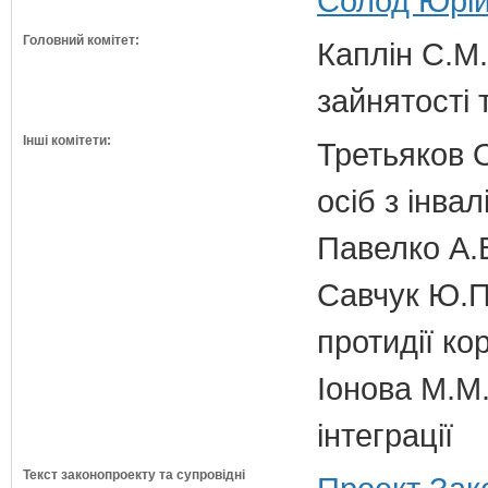
Солод Юрій
Головний комітет:
Каплін С.М.
зайнятості 
Інші комітети:
Третьяков О
осіб з інвал
Павелко А.
Савчук Ю.П.
протидії кор
Іонова М.М.
інтеграції
Текст законопроекту та супровідні