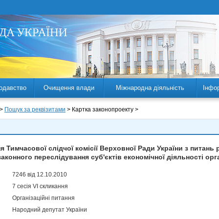
одавство
Очищення влади
Міжнародна діяльність
Інфо
 >
Пошук за реквізитами
> Картка законопроекту >
 Тимчасової слідчої комісії Верховної Ради України з питань
законного переслідування суб'єктів економічної діяльності ор
7246 від 12.10.2010
7 сесія VI скликання
Організаційні питання
Народний депутат України