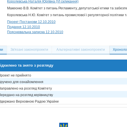
Королевська Наталія Юріївна (VI скликання)
Макеєнко В.В. Комітет з питань Регламенту, депутатської етики та забезп
Королевська Н.Ю. Комітет з питань промислової і регуляторної політики 
Проект Постанови 12.10.2010
Подання 12.10.2010
Пояснювальна записка 12.10.2010
ми
Зв'язані законопроекти
Альтернативні законопроекти
Хронолог
ідхилено та знято з розгляду
Проект не прийнято
Вручено для ознайомлення
Направлено на розгляд Комітету
Передано на розгляд керівництву
Одержано Верховною Радою України