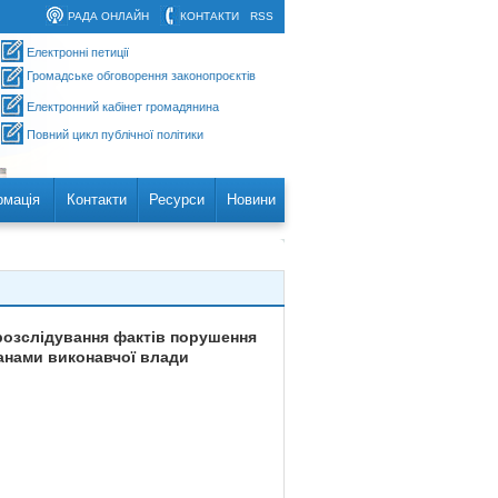
РАДА ОНЛАЙН
КОНТАКТИ
RSS
Електронні петиції
Громадське обговорення законопроєктів
Електронний кабінет громадянина
Повний цикл публічної політики
рмація
Контакти
Ресурси
Новини
 розслідування фактів порушення
ганами виконавчої влади