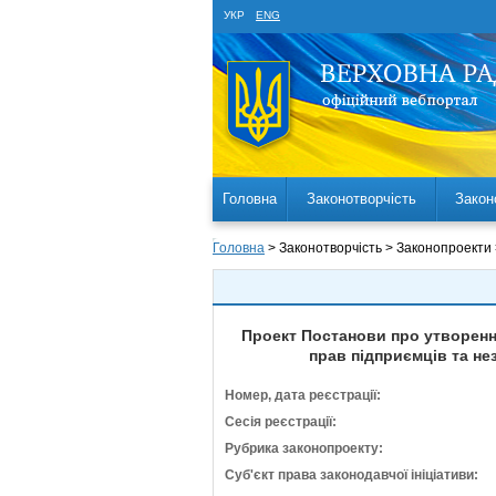
УКР
ENG
Головна
Законотворчість
Закон
Головна
> Законотворчість > Законопроекти
Проект Постанови про утворення
прав підприємців та не
Номер, дата реєстрації:
Сесія реєстрації:
Рубрика законопроекту:
Суб'єкт права законодавчої ініціативи: