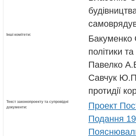
будівництва
самовряду
Інші комітети:
Бакуменко О
політики та
Павелко А.
Савчук Ю.П.
протидії кор
Текст законопроекту та супровідні
Проект Пос
документи:
Подання 19
Пояснюваль