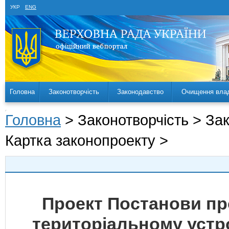
УКР
ENG
Головна
Законотворчість
Законодавство
Очищення вла
Головна
> Законотворчість > За
Картка законопроекту >
Проект Постанови про
територіальному устрої