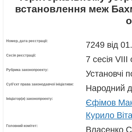
встановлення меж Бах
о
Номер, дата реєстрації:
7249 від 01
Сесія реєстрації:
7 сесія VII
Рубрика законопроекту:
Установчі 
Суб'єкт права законодавчої ініціативи:
Народний д
Ініціатор(и) законопроекту:
Єфімов Макс
Курило Віта
Головний комітет:
Власенко С