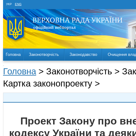
УКР
ENG
Головна
Законотворчість
Законодавство
Очищення вла
Головна
> Законотворчість > За
Картка законопроекту >
Проект Закону про вн
кодексу України та деяк