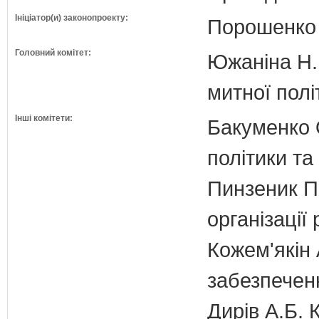
Ініціатор(и) законопроекту:
Порошенко 
Головний комітет:
Южаніна Н.П
митної полі
Інші комітети:
Бакуменко О
політики та
Пинзеник П.
організації
Кожем'якін 
забезпечен
Дирів А.Б. 