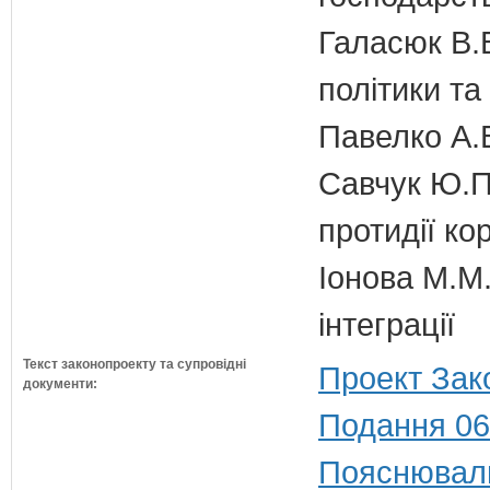
Галасюк В.В
політики т
Павелко А.
Савчук Ю.П.
протидії кор
Іонова М.М.
інтеграції
Текст законопроекту та супровідні
Проект Зак
документи:
Подання 06
Пояснюваль