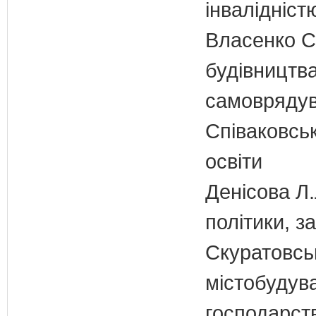
інвалідніст
Власенко С
будівництва
самовряду
Співаковськ
освіти
Денісова Л.
політики, з
Скуратовськ
містобудув
господарст