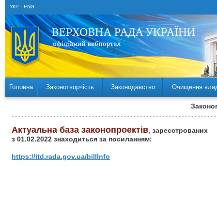
УКР
ENG
Головна
Законотворчість
Законодавство
Очищення вла
Законоп
Актуальна база законопроектів
, зареєстрованих
з 01.02.2022 знаходиться за посиланням:
https://itd.rada.gov.ua/billInfo