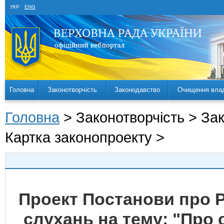
УКР
ENG
Головна
Законотворчість
Законодавство
Очищення вла
Головна
> Законотворчість > За
Картка законопроекту >
Проект Постанови про 
слухань на тему: "Про 