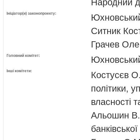
Народний д
Ініціатор(и) законопроекту:
Юхновський 
Ситник Кост
Грачев Олег
Головний комітет:
Юхновський 
Інші комітети:
Костусєв О.
політики, 
власності т
Альошин В.Б
банківської