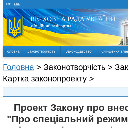
УКР
ENG
Головна
Законотворчість
Законодавство
Очищення вла
Головна
> Законотворчість > За
Картка законопроекту >
Проект Закону про внес
"Про спеціальний режим 