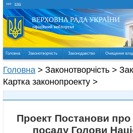
УКР
ENG
Головна
Законотворчість
Законодавство
Очищення вла
Головна
> Законотворчість > За
Картка законопроекту >
Проект Постанови про 
посаду Голови Наці