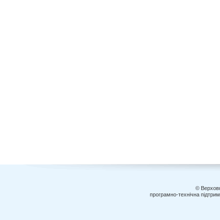
© Верховн
програмно-технічна підтри