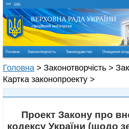
УКР
ENG
Головна
Законотворчість
Законодавство
Очищення вла
Головна
> Законотворчість > За
Картка законопроекту >
Проект Закону про вн
кодексу України (щодо 