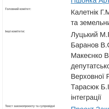
Пшонка Арт
Головний комітет:
Калетнік Г.
та земельн
Інші комітети:
Луцький М.Г
Баранов В.
Макеєнко В.
депутатсько
Верховної 
Тарасюк Б.І
інтеграції
Текст законопроекту та супровідні