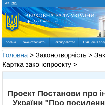
УКР
ENG
Головна
Законотворчість
Законодавство
Очищення вла
Головна
> Законотворчість > За
Картка законопроекту >
Проект Постанови про і
України "Про посиленн