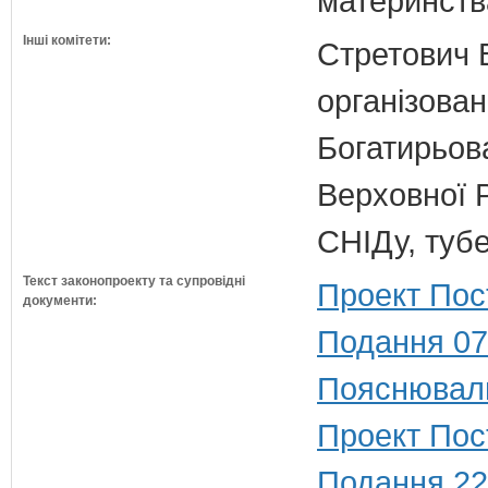
материнств
Інші комітети:
Стретович В
організован
Богатирьова
Верховної Р
СНІДу, тубе
Текст законопроекту та супровідні
Проект Пос
документи:
Подання 07
Пояснюваль
Проект Пост
Подання 22