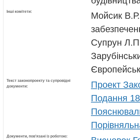
будівництв
Інші комітети:
Мойсик В.Р.
забезпечен
Супрун Л.П
Зарубінськи
Європейсько
Текст законопроекту та супровідні
Проект Зак
документи:
Подання 18
Пояснюваль
Порівняльн
Документи, пов'язані із роботою: