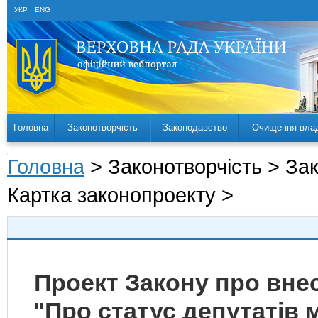
УКР
ENG
Головна
Законотворчість
Законодавство
Очищення вла
Головна
> Законотворчість > За
Картка законопроекту >
Проект Закону про внес
"Про статус депутатів 