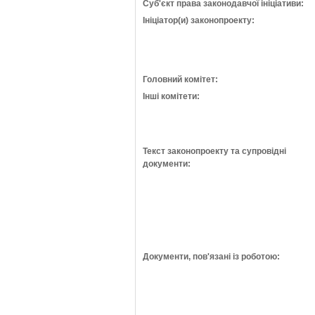
Суб'єкт права законодавчої ініціативи:
Ініціатор(и) законопроекту:
Головний комітет:
Інші комітети:
Текст законопроекту та супровідні
документи:
Документи, пов'язані із роботою: