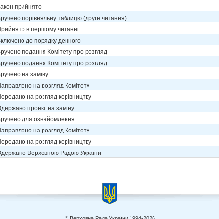
Закон прийнято
Вручено порівняльну таблицю (друге читання)
Прийнято в першому читанні
Включено до порядку денного
Вручено подання Комітету про розгляд
Вручено подання Комітету про розгляд
Вручено на заміну
Направлено на розгляд Комітету
Передано на розгляд керівництву
Одержано проект на заміну
Вручено для ознайомлення
Направлено на розгляд Комітету
Передано на розгляд керівництву
Одержано Верховною Радою України
© Верховна Рада України 1994-2026