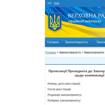
УКР
ENG
Головна
Законотворчість
Закон
Головна
> Законотворчість > Законопроекти
Пропозиції Президента до Закону 
щодо компенсації
Номер, дата реєстрації:
Сесія реєстрації:
Редакція законопроекту:
Рубрика законопроекту: