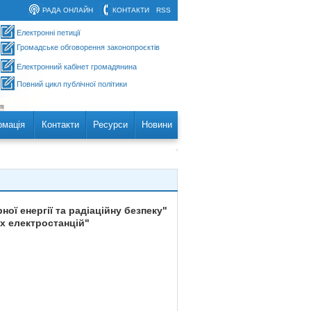
РАДА ОНЛАЙН
КОНТАКТИ
RSS
Електронні петиції
Громадське обговорення законопроєктів
Електронний кабінет громадянина
Повний цикл публічної політики
рмація
Контакти
Ресурси
Новини
ої енергії та радіаційну безпеку"
х електростанцій"