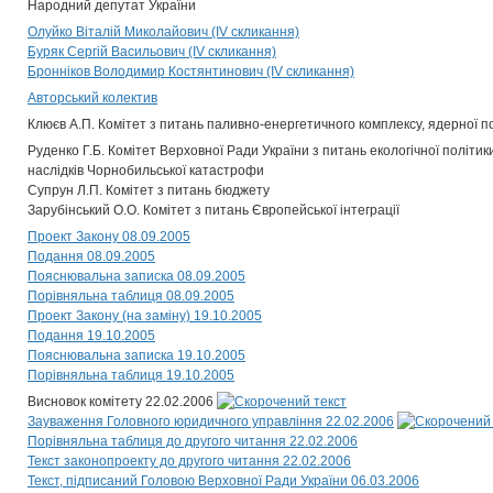
Народний депутат України
Олуйко Віталій Миколайович (IV скликання)
Буряк Сергій Васильович (IV скликання)
Бронніков Володимир Костянтинович (IV скликання)
Авторський колектив
Клюєв А.П. Комітет з питань паливно-енергетичного комплексу, ядерної п
Руденко Г.Б. Комітет Верховної Ради України з питань екологічної політик
наслідків Чорнобильської катастрофи
Супрун Л.П. Комітет з питань бюджету
Зарубінський О.О. Комітет з питань Європейської інтеграції
Проект Закону 08.09.2005
Подання 08.09.2005
Пояснювальна записка 08.09.2005
Порівняльна таблиця 08.09.2005
Проект Закону (на заміну) 19.10.2005
Подання 19.10.2005
Пояснювальна записка 19.10.2005
Порівняльна таблиця 19.10.2005
Висновок комітету 22.02.2006
Зауваження Головного юридичного управління 22.02.2006
Порівняльна таблиця до другого читання 22.02.2006
Текст законопроекту до другого читання 22.02.2006
Текст, підписаний Головою Верховної Ради України 06.03.2006