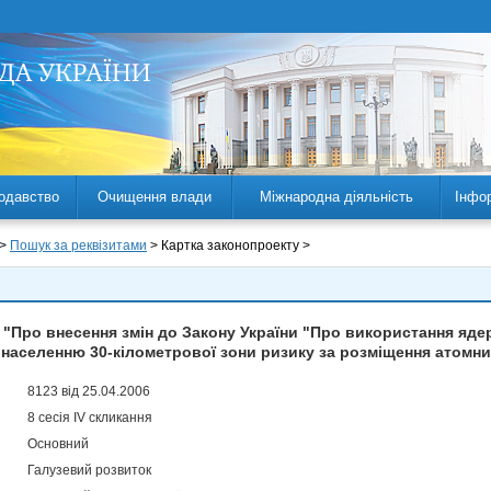
одавство
Очищення влади
Міжнародна діяльність
Інфо
 >
Пошук за реквізитами
> Картка законопроекту >
"Про внесення змін до Закону України "Про використання ядерн
 населенню 30-кілометрової зони ризику за розміщення атомни
8123 від 25.04.2006
8 сесія IV скликання
Основний
Галузевий розвиток