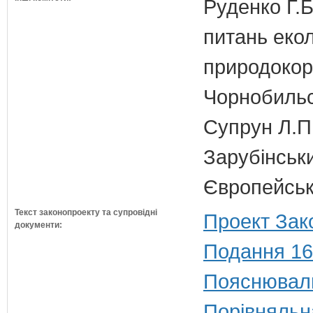
Руденко Г.Б
питань екол
природокори
Чорнобильс
Супрун Л.П
Зарубінськи
Європейсько
Текст законопроекту та супровідні
Проект Зак
документи:
Подання 16
Пояснюваль
Порівняльн