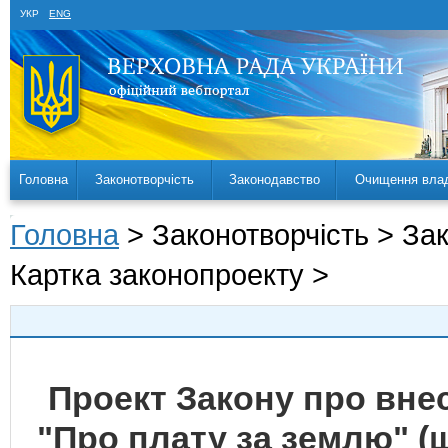
УКР
ENG
Головна
Законотворчість
Законодавство
Очищення вла
Головна
> Законотворчість > За
Картка законопроекту >
Проект Закону про внес
"Про плату за землю" (