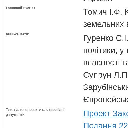
Головний комітет:
Томич І.Ф. 
земельних 
Інші комітети:
Гуренко С.І
політики, 
власності т
Супрун Л.П
Зарубінськи
Європейсько
Текст законопроекту та супровідні
Проект Зак
документи:
Подання 22