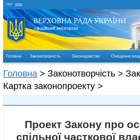
УКР
ENG
Головна
Законотворчість
Законодавство
Очищення вла
Головна
> Законотворчість > За
Картка законопроекту >
Проект Закону про ос
спільної часткової вл