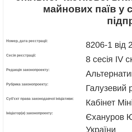
майнових паїв у 
підп
Номер, дата реєстрації:
8206-1 від 
Сесія реєстрації:
8 сесія IV 
Редакція законопроекту:
Альтернати
Рубрика законопроекту:
Галузевий 
Суб'єкт права законодавчої ініціативи:
Кабінет Мін
Ініціатор(и) законопроекту:
Єхануров Юр
України