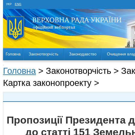
УКР
ENG
Головна
Законотворчість
Законодавство
Очищення вла
Головна
> Законотворчість > За
Картка законопроекту >
Пропозиції Президента д
до статті 151 Земель