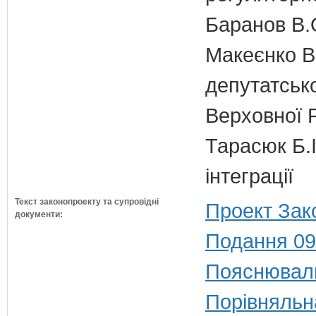
Баранов В.
Макеєнко В.
депутатсько
Верховної 
Тарасюк Б.І
інтеграції
Текст законопроекту та супровідні
Проект Зак
документи:
Подання 09
Пояснюваль
Порівняльн