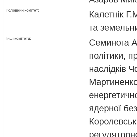
Головний комітет:
Калетнік Г.
та земельн
Інші комітети:
Семинога А.
політики, п
наслідків 
Мартиненко
енергетично
ядерної бе
Королевська
регуляторно