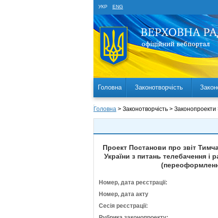
УКР
ENG
Головна
Законотворчість
Закон
Головна
> Законотворчість > Законопроекти
Проект Постанови про звіт Тимча
України з питань телебачення і
(переоформлення
Номер, дата реєстрації:
Номер, дата акту
Сесія реєстрації:
Рубрика законопроекту: