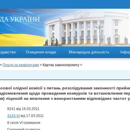
одавство
Очищення влади
Міжнародна діяльність
Інфо
 >
Пошук за реквізитами
> Картка законопроекту >
сової слідчої комісії з питань розслідування законності при
 радіомовлення щодо проведення конкурсів та встановлення пе
) ліцензій на мовлення з використанням відповідних частот у
8241 від 16.03.2011
3143-VI
від 17.03.2011
8 сесія VI скликання
Галузевий розвиток