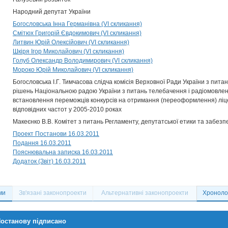
Народний депутат України
Богословська Інна Германівна (VI скликання)
Смітюх Григорій Євдокимович (VI скликання)
Литвин Юрій Олексійович (VI скликання)
Шкіря Ігор Миколайович (VI скликання)
Голуб Олександр Володимирович (VI скликання)
Мороко Юрій Миколайович (VI скликання)
Богословська І.Г. Тимчасова слідча комісія Верховної Ради України з пит
рішень Національною радою України з питань телебачення і радіомовлен
встановлення переможців конкурсів на отримання (переоформлення) ліц
відповідних частот у 2005-2010 роках
Макеєнко В.В. Комітет з питань Регламенту, депутатської етики та забезп
Проект Постанови 16.03.2011
Подання 16.03.2011
Пояснювальна записка 16.03.2011
Додаток (Звіт) 16.03.2011
ми
Зв'язані законопроекти
Альтернативні законопроекти
Хронолог
останову підписано