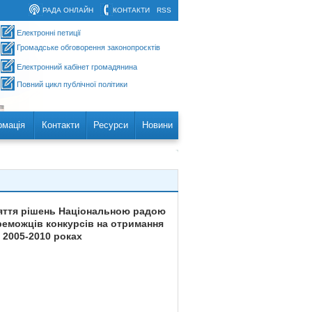
РАДА ОНЛАЙН
КОНТАКТИ
RSS
Електронні петиції
Громадське обговорення законопроєктів
Електронний кабінет громадянина
Повний цикл публічної політики
рмація
Контакти
Ресурси
Новини
йняття рішень Національною радою
реможців конкурсів на отримання
 2005-2010 роках