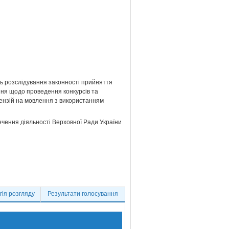
ань розслідування законності прийняття
ня щодо проведення конкурсів та
ензій на мовлення з використанням
ечення діяльності Верховної Ради України
ія розгляду
Результати голосування