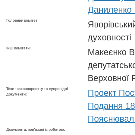
Даниленко 
Головний комітет:
Яворівський
духовності
Інші комітети:
Макеєнко В.
депутатсько
Верховної 
Текст законопроекту та супровідні
Проект Пос
документи:
Подання 18
Пояснюваль
Документи, пов'язані із роботою: