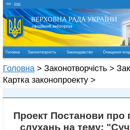
УКР
ENG
Головна
Законотворчість
Законодавство
Очищення вла
Головна
> Законотворчість > За
Картка законопроекту >
Проект Постанови про
слухань на тему: "Су