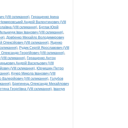
 (VIII скликання)
Геращенко Ірина
Немировський Андрій Валентинович (VIII
лаївна (VIII скликання)
Буглак Юрій
ельничук Іван Іванович (VIII скликання)
ня)
Довбенко Михайло Володимирович
 Олексійович (VIII скликання)
Яценко
 скликання)
Рудик Сергій Ярославович (VIII
Олександр Георгійович (VIII скликання)
(VIII скликання)
Геращенко Антон
инькович Андрій Васильович (VIII
ович (VIII скликання)
Юрчишин Петро
кання)
Кучер Микола Іванович (VIII
 Валерійович (VIII скликання)
Голубов
икання)
Бригинець Олександр Михайлович
етяна Георгіївна (VIII скликання)
Іванчук