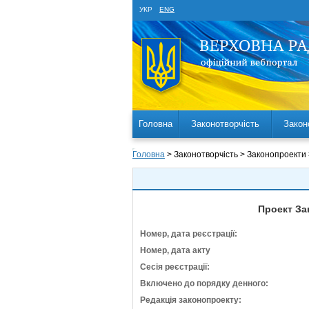
УКР
ENG
Головна
Законотворчість
Закон
Головна
> Законотворчість > Законопроекти
Проект За
Номер, дата реєстрації:
Номер, дата акту
Сесія реєстрації:
Включено до порядку денного:
Редакція законопроекту: