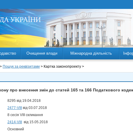
одавство
Очищення влади
Міжнародна діяльність
Інфо
 >
Пошук за реквізитами
> Картка законопроекту >
кону про внесення змін до статей 165 та 166 Податкового кодек
8295 від 19.04.2018
2477-VIII
від 03.07.2018
8 сесія VIII скликання
2414-VIII
від 15.05.2018
Основний