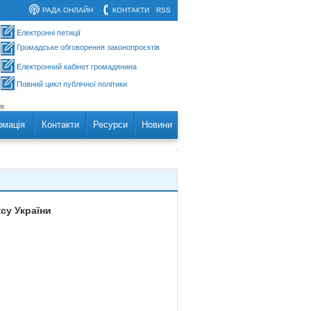
РАДА ОНЛАЙН
КОНТАКТИ
RSS
Електронні петиції
Громадське обговорення законопроєктів
Електронний кабінет громадянина
Повний цикл публічної політики
рмація
Контакти
Ресурси
Новини
су України