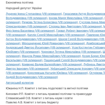
Економічна політика
Народний депутат України
Луценко Ірина Степанівна (VIII скликання)
Герасимов Артур Володимирович
Володимирівна (VIII скликання)
Іонова Марія Миколаївна (VIII скликання)
скликання)
Ричкова Тетяна Борисівна (VIII скликання)
Суслова Ірина Мико
Олександрович (VIII скликання)
Спориш Іван Дмитрович (VIII скликання)
М
Фріз Ірина Василівна (VIII скликання)
Горват Роберт Іванович (VIII скликан
(VIII скликання)
Каплін Сергій Миколайович (VIII скликання)
Павленко Юрій
Антон Володимирович (VIII скликання)
Шахов Сергій Володимирович (VIII
скликання)
Мірошниченко Юрій Романович (VIII скликання)
Домбровський 
Андрієвський Дмитро Йосипович (VIII скликання)
Усов Костянтин Глібович 
Юрійович (VIII скликання)
Чорновол Тетяна Миколаївна (VIII скликання)
Ш
скликання)
Мацола Роман Миколайович (VIII скликання)
Козир Борис Юрій
Васильович (VIII скликання)
Пашинський Сергій Володимирович (VIII скли
скликання)
Кривенко Вадим Валерійович (VIII скликання)
Лубінець Дмитро
Дмитро Іванович (VIII скликання)
Урбанський Олександр Ігорович (VIII скл
(VIII скликання)
Королевська Наталія Юріївна (VIII скликання)
Острікова Т
Андрій Володимирович (VIII скликання)
Авторський колектив
Южаніна Н.П. Комітет з питань податкової та митної політики
Князевич Р.П. Комітет з питань правової політики та правосуддя
Співаковський О.В. Комітет з питань науки і освіти
Павелко А.В. Комітет з питань бюджету