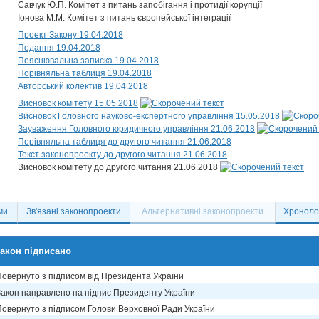
Савчук Ю.П. Комітет з питань запобігання і протидії корупції
Іонова М.М. Комітет з питань європейської інтеграції
Проект Закону 19.04.2018
Подання 19.04.2018
Пояснювальна записка 19.04.2018
Порівняльна таблиця 19.04.2018
Авторський колектив 19.04.2018
Висновок комітету 15.05.2018
Висновок Головного науково-експертного управління 15.05.2018
Зауваження Головного юридичного управління 21.06.2018
Порівняльна таблиця до другого читання 21.06.2018
Текст законопроекту до другого читання 21.06.2018
Висновок комітету до другого читання 21.06.2018
ми
Зв'язані законопроекти
Альтернативні законопроекти
Хронолог
акон підписано
Повернуто з підписом від Президента України
Закон направлено на підпис Президенту України
Повернуто з підписом Голови Верховної Ради України