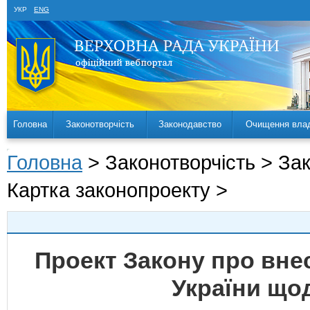
УКР
ENG
Головна
Законотворчість
Законодавство
Очищення вла
Головна
> Законотворчість > За
Картка законопроекту >
Проект Закону про внес
України щод