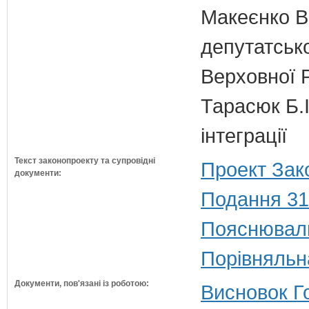
Макеєнко В.
депутатсько
Верховної 
Тарасюк Б.І
інтеграції
Текст законопроекту та супровідні
Проект Зак
документи:
Подання 31
Пояснюваль
Порівняльн
Документи, пов'язані із роботою:
Висновок Г