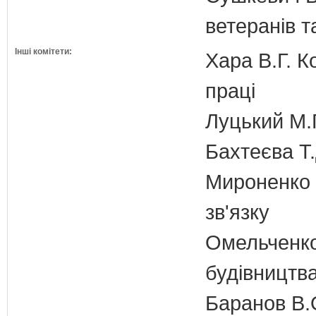
ветеранів та
Інші комітети:
Хара В.Г. К
праці
Луцький М.Г
Бахтеєва Т.
Мироненко М
зв'язку
Омельченко
будівництв
Баранов В.