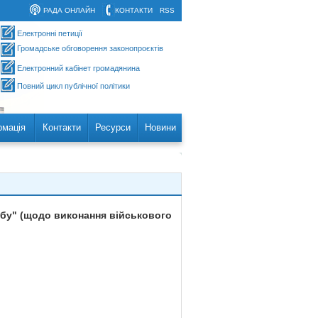
РАДА ОНЛАЙН
КОНТАКТИ
RSS
Електронні петиції
Громадське обговорення законопроєктів
Електронний кабінет громадянина
Повний цикл публічної політики
рмація
Контакти
Ресурси
Новини
жбу" (щодо виконання військового