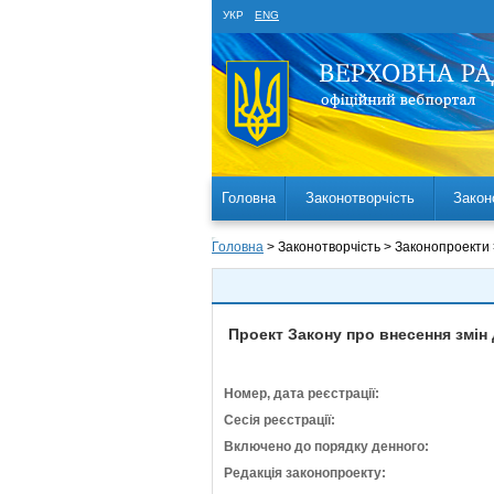
УКР
ENG
Головна
Законотворчість
Закон
Головна
> Законотворчість > Законопроекти
Проект Закону про внесення змін
Номер, дата реєстрації:
Сесія реєстрації:
Включено до порядку денного:
Редакція законопроекту: