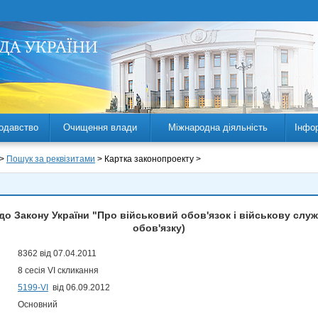
одавство
Очищення влади
Міжнародна діяльність
Інфо
 >
Пошук за реквізитами
> Картка законопроекту >
 до Закону України "Про військовий обов'язок і військову слу
обов'язку)
8362 від 07.04.2011
8 сесія VI скликання
5199-VI
від 06.09.2012
Основний