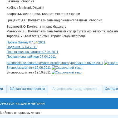
Безпека і оборона
Кабінет Міністрів України
Азаров Микола Янович Кабінет Міністрів України
Гриценко А.С. Комітет з питань національної безпеки і оборони
Баранов В.О. Комітет з питань бюджету
Макеєнко В.В. Комітет з питань Регламенту, депутатської етики та забезп
Тарасюк Б.І. Комітет з питань європейської інтеграції
Проект Закону 07.04.2011
Подання 07.04.2011
Пояснювальна записка 07.04.2011
Порівняльна таблиця 07.04.2011
Висновок Головного науково-експертного управління 06.06.2011
Висновок комітету 15.06.2011
Висновок комітету 19.10.2011
ми
Зв'язані законопроекти
Альтернативні законопроекти
Хронолог
отується на друге читання
Прийнято в першому читанні