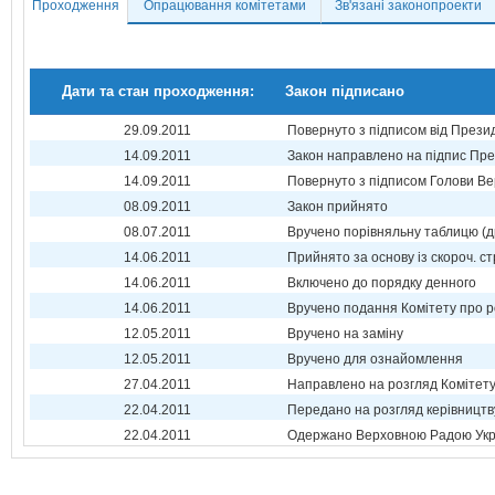
Проходження
Опрацювання комітетами
Зв'язані законопроекти
Дати та стан проходження:
Закон підписано
29.09.2011
Повернуто з підписом від Прези
14.09.2011
Закон направлено на підпис Пре
14.09.2011
Повернуто з підписом Голови Ве
08.09.2011
Закон прийнято
08.07.2011
Вручено порівняльну таблицю (д
14.06.2011
Прийнято за основу із скороч. ст
14.06.2011
Включено до порядку денного
14.06.2011
Вручено подання Комітету про р
12.05.2011
Вручено на заміну
12.05.2011
Вручено для ознайомлення
27.04.2011
Направлено на розгляд Комітет
22.04.2011
Передано на розгляд керівництв
22.04.2011
Одержано Верховною Радою Укр