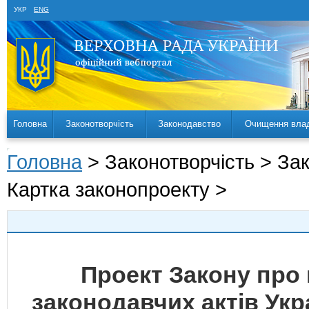
УКР
ENG
Головна
Законотворчість
Законодавство
Очищення вла
Головна
> Законотворчість > За
Картка законопроекту >
Проект Закону про 
законодавчих актів Ук