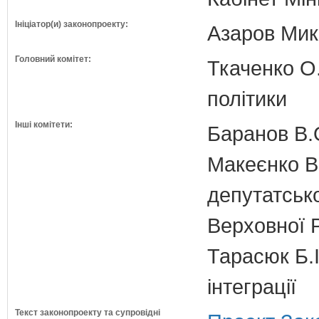
Ініціатор(и) законопроекту:
Азаров Мико
Головний комітет:
Ткаченко О.
політики
Інші комітети:
Баранов В.
Макеєнко В.
депутатсько
Верховної 
Тарасюк Б.І
інтеграції
Текст законопроекту та супровідні