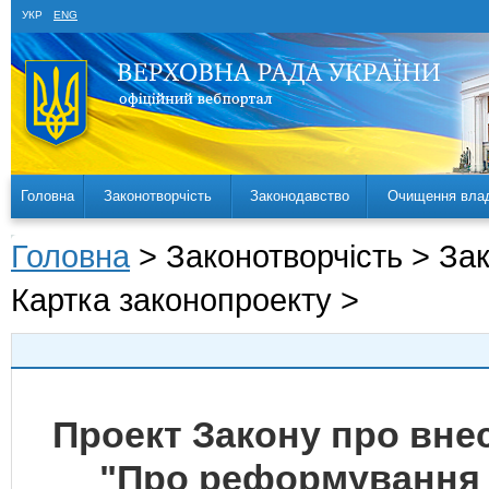
УКР
ENG
Головна
Законотворчість
Законодавство
Очищення вла
Головна
> Законотворчість > За
Картка законопроекту >
Проект Закону про внес
"Про реформування 